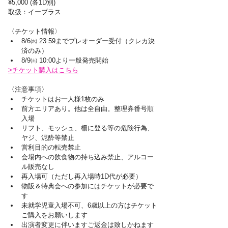
¥5,000 (各1D別)
取扱：イープラス
〈チケット情報〉
8/6㈬ 23:59までプレオーダー受付（クレカ決
済のみ）
8/9㈯ 10:00より一般発売開始
>チケット購入はこちら
〈注意事項〉
チケットはお一人様1枚のみ
前方エリアあり。他は全自由。整理券番号順
入場
リフト、モッシュ、柵に登る等の危険行為、
ヤジ、泥酔等禁止
営利目的の転売禁止
会場内への飲食物の持ち込み禁止、アルコー
ル販売なし
再入場可（ただし再入場時1D代が必要）
物販＆特典会への参加にはチケットが必要で
す
未就学児童入場不可、6歳以上の方はチケット
ご購入をお願いします
出演者変更に伴いますご返金は致しかねます